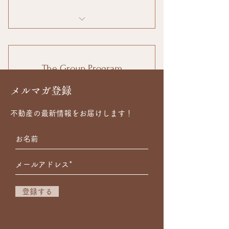
I'm a benefit
I'm a benefit
The Group Program
I'm a benefit
250￥
￥
250
​メルマガ登録
不動産の最新情報をお届けします！
Group Consultation for a Better Living
1年間有効
購入する
登録する
I'm a benefit